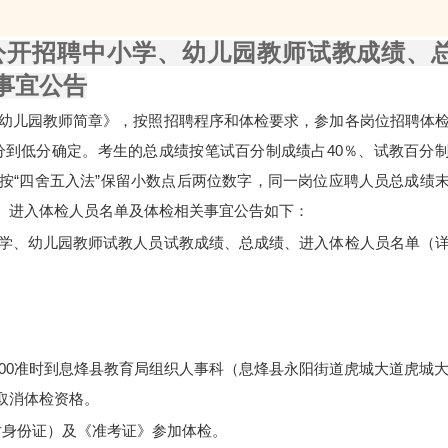
一公开招聘中小学、幼儿园教师试教成绩、
事宜公告
学、幼儿园教师简章》，按照招聘程序和体检要求，参加各岗位招聘体
分到低分确定。考生的总成绩按笔试百分制成绩占40％、试教百分
按“四舍五入法”保留小数点后两位数字，同一岗位应聘人员总成绩
、进入体检人员名单及体检相关事宜公告如下：
中小学、幼儿园教师试教人员试教成绩、总成绩、进入体检人员名单（
7：00准时到息烽县教育局组织人事科（息烽县永阳街道虎城大道虎城大
取消体检资格。
时身份证）及《准考证》参加体检。